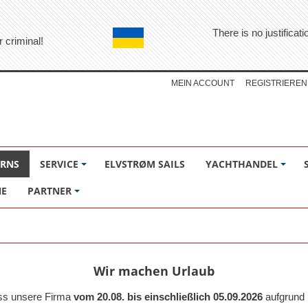
There is no justifica
r criminal!
MEIN ACCOUNT
REGISTRIEREN
ÖRNS
SERVICE
ELVSTRØM SAILS
YACHTHANDEL
NE
PARTNER
Wir machen Urlaub
ass unsere Firma
vom 20.08. bis einschließlich 05.09.2026
aufgrund 