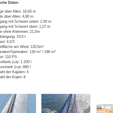
sche Daten
ge über Alles: 16,65 m
te über Alles: 4,80 m
fgang mit Schwert unten: 2,90 m
fgang mit Schwert oben: 1,27 m
e ohne Antennen: 21,5m
drängung: 19,5 t
ast: 6,57t
elfläche am Wind: 120,5m²
naker/Spinnaker: 130 m² / 186 m²
or: 110 PS
eltank (ca): 1 200 l
sertank (ca): 880 l
ahl der Kajüten: 4
ahl der Kojen: 8