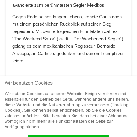
avancierte zum berühmtesten Segler Mexikos.
Gegen Ende seines langen Lebens, konnte Carlin noch
mit einem persönlichen Rückblick auf seinen Sieg
begeistern. Mit dem erfolgreichen Film letzten Jahres
“The Weekend Sailor“ (zu dt.: “Der Wochenend-Segler“)
gelang es dem mexikanischen Regisseur, Bernardo
Arsuaga, an Carlin zu gedenken und seinen Triumph zu
feiern.
Wir benutzen Cookies
Weitere Informationen
Informationen zum Film
Wir nutzen Cookies auf unserer Website. Einige von ihnen sind
essenziell für den Betrieb der Seite, während andere uns helfen,
diese Website und die Nutzererfahrung zu verbessern (Tracking
Cookies). Sie können selbst entscheiden, ob Sie die Cookies
zulassen möchten. Bitte beachten Sie, dass bei einer Ablehnung
Home
Shop
Trainings
Segeltörns
Service
Elvstrøm
womöglich nicht mehr alle Funktionalitäten der Seite zur
Sails
Yachthandel
Sicherheit auf
Verfügung stehen.
See
Seminare
News
Geteiltes Segelwelt Know