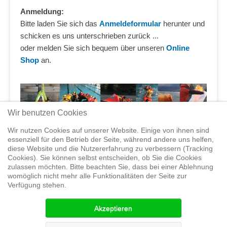
Anmeldung:
Bitte laden Sie sich das
Anmeldeformular
herunter und
schicken es uns unterschrieben zurück ...
oder melden Sie sich bequem über unseren
Online
Shop
an.
Wir benutzen Cookies
Vorheriger Event
Wir nutzen Cookies auf unserer Website. Einige von ihnen sind
essenziell für den Betrieb der Seite, während andere uns helfen,
diese Website und die Nutzererfahrung zu verbessern (Tracking
Cookies). Sie können selbst entscheiden, ob Sie die Cookies
zulassen möchten. Bitte beachten Sie, dass bei einer Ablehnung
Home
Shop
Trainings
Segeltörns
Service
Elvstrøm
womöglich nicht mehr alle Funktionalitäten der Seite zur
Sails
Yachthandel
Sicherheit auf
Verfügung stehen.
See
Seminare
News
Geteiltes Segelwelt Know
How
Termine
Partner
Akzeptieren
© 2015 Segelwelt