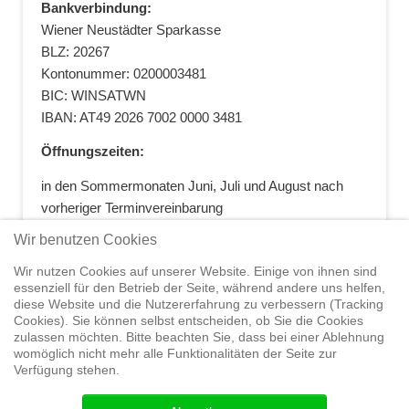
Bankverbindung:
Wiener Neustädter Sparkasse
BLZ: 20267
Kontonummer: 0200003481
BIC: WINSATWN
IBAN: AT49 2026 7002 0000 3481
Öffnungszeiten:
in den Sommermonaten Juni, Juli und August nach
vorheriger Terminvereinbarung
+43 664 5881412
|
+43 2622 28074
|
Wir benutzen Cookies
office@segelwelt.at
Wir nutzen Cookies auf unserer Website. Einige von ihnen sind
essenziell für den Betrieb der Seite, während andere uns helfen,
diese Website und die Nutzererfahrung zu verbessern (Tracking
Cookies). Sie können selbst entscheiden, ob Sie die Cookies
zulassen möchten. Bitte beachten Sie, dass bei einer Ablehnung
Home
Shop
Trainings
Segeltörns
Service
Elvstrøm
womöglich nicht mehr alle Funktionalitäten der Seite zur
Sails
Yachthandel
Sicherheit auf
Verfügung stehen.
See
Seminare
News
Geteiltes Segelwelt Know
How
Termine
Partner