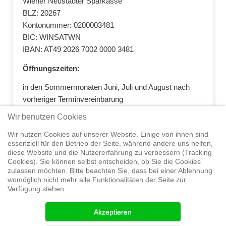
Wiener Neustädter Sparkasse
BLZ: 20267
Kontonummer: 0200003481
BIC: WINSATWN
IBAN: AT49 2026 7002 0000 3481
Öffnungszeiten:
in den Sommermonaten Juni, Juli und August nach
vorheriger Terminvereinbarung
+43 664 5881412
|
+43 2622 28074
|
Wir benutzen Cookies
office@segelwelt.at
Wir nutzen Cookies auf unserer Website. Einige von ihnen sind
essenziell für den Betrieb der Seite, während andere uns helfen,
diese Website und die Nutzererfahrung zu verbessern (Tracking
Cookies). Sie können selbst entscheiden, ob Sie die Cookies
zulassen möchten. Bitte beachten Sie, dass bei einer Ablehnung
Home
Shop
Trainings
Segeltörns
Service
Elvstrøm
womöglich nicht mehr alle Funktionalitäten der Seite zur
Sails
Yachthandel
Sicherheit auf
Verfügung stehen.
See
Seminare
News
Geteiltes Segelwelt Know
How
Termine
Partner
Akzeptieren
© 2015 Segelwelt