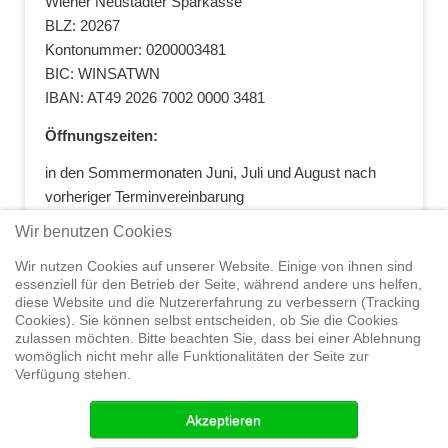
Wiener Neustädter Sparkasse
BLZ: 20267
Kontonummer: 0200003481
BIC: WINSATWN
IBAN: AT49 2026 7002 0000 3481
Öffnungszeiten:
in den Sommermonaten Juni, Juli und August nach
vorheriger Terminvereinbarung
+43 664 5881412
|
+43 2622 28074
|
Wir benutzen Cookies
office@segelwelt.at
Wir nutzen Cookies auf unserer Website. Einige von ihnen sind
essenziell für den Betrieb der Seite, während andere uns helfen,
diese Website und die Nutzererfahrung zu verbessern (Tracking
Cookies). Sie können selbst entscheiden, ob Sie die Cookies
zulassen möchten. Bitte beachten Sie, dass bei einer Ablehnung
Home
Shop
Trainings
Segeltörns
Service
Elvstrøm
womöglich nicht mehr alle Funktionalitäten der Seite zur
Sails
Yachthandel
Sicherheit auf
Verfügung stehen.
See
Seminare
News
Geteiltes Segelwelt Know
How
Termine
Partner
Akzeptieren
© 2015 Segelwelt