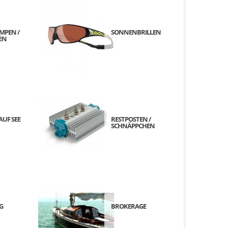
MPEN /
SONNENBRILLEN
EN
AUF SEE
RESTPOSTEN /
SCHNÄPPCHEN
G
BROKERAGE