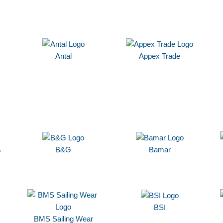
Antal
Appex Trade
s
B&G
Bamar
BSI
BMS Sailing Wear