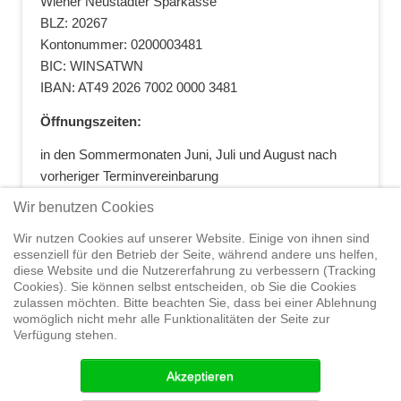
Wiener Neustädter Sparkasse
BLZ: 20267
Kontonummer: 0200003481
BIC: WINSATWN
IBAN: AT49 2026 7002 0000 3481
Öffnungszeiten:
in den Sommermonaten Juni, Juli und August nach
vorheriger Terminvereinbarung
+43 664 5881412
|
+43 2622 28074
|
Wir benutzen Cookies
office@segelwelt.at
Wir nutzen Cookies auf unserer Website. Einige von ihnen sind
essenziell für den Betrieb der Seite, während andere uns helfen,
diese Website und die Nutzererfahrung zu verbessern (Tracking
Cookies). Sie können selbst entscheiden, ob Sie die Cookies
zulassen möchten. Bitte beachten Sie, dass bei einer Ablehnung
Home
Shop
Trainings
Segeltörns
Service
Elvstrøm
womöglich nicht mehr alle Funktionalitäten der Seite zur
Sails
Yachthandel
Sicherheit auf
Verfügung stehen.
See
Seminare
News
Geteiltes Segelwelt Know
How
Termine
Partner
Akzeptieren
© 2015 Segelwelt