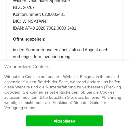
Wiener Neustädter Sparkasse
BLZ: 20267
Kontonummer: 0200003481
BIC: WINSATWN
IBAN: AT49 2026 7002 0000 3481
Öffnungszeiten:
in den Sommermonaten Juni, Juli und August nach
vorheriger Terminvereinbarung
+43 664 5881412
|
+43 2622 28074
|
Wir benutzen Cookies
office@segelwelt.at
Wir nutzen Cookies auf unserer Website. Einige von ihnen sind
essenziell für den Betrieb der Seite, während andere uns helfen,
diese Website und die Nutzererfahrung zu verbessern (Tracking
Cookies). Sie können selbst entscheiden, ob Sie die Cookies
zulassen möchten. Bitte beachten Sie, dass bei einer Ablehnung
Home
Shop
Trainings
Segeltörns
Service
Elvstrøm
womöglich nicht mehr alle Funktionalitäten der Seite zur
Sails
Yachthandel
Sicherheit auf
Verfügung stehen.
See
Seminare
News
Geteiltes Segelwelt Know
How
Termine
Partner
Akzeptieren
© 2015 Segelwelt