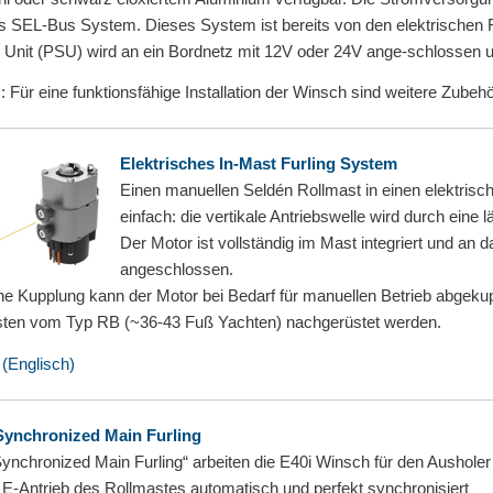
s SEL-Bus System. Dieses System ist bereits von den elektrischen 
Unit (PSU) wird an ein Bordnetz mit 12V oder 24V ange-schlossen u
: Für eine funktionsfähige Installation der Winsch sind weitere Zubeh
Elektrisches In-Mast Furling System
Einen manuellen Seldén Rollmast in einen elektrisc
einfach: die vertikale Antriebswelle wird durch eine
Der Motor ist vollständig im Mast integriert und a
angeschlossen.
ine Kupplung kann der Motor bei Bedarf für manuellen Betrieb abgeku
ten vom Typ RB (~36-43 Fuß Yachten) nachgerüstet werden.
 (Englisch)
Synchronized Main Furling
ynchronized Main Furling“ arbeiten die E40i Winsch für den Ausholer
 E-Antrieb des Rollmastes automatisch und perfekt synchronisiert