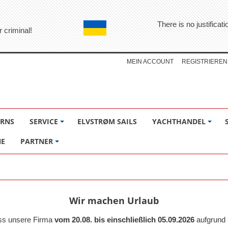
There is no justifica
r criminal!
MEIN ACCOUNT
REGISTRIEREN
ÖRNS
SERVICE
ELVSTRØM SAILS
YACHTHANDEL
NE
PARTNER
Wir machen Urlaub
ass unsere Firma
vom 20.08. bis einschließlich 05.09.2026
aufgrund 