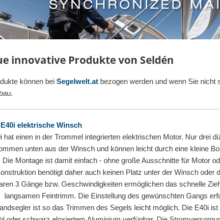
ue innovative Produkte von Seldén
odukte können bei
Segelwelt.at
bezogen werden und wenn Sie nicht s
bau.
 E40i elektrische Winsch
i hat einen in der Trommel integrierten elektrischen Motor. Nur drei d
mmen unten aus der Winsch und können leicht durch eine kleine B
 Die Montage ist damit einfach - ohne große Ausschnitte für Motor od
onstruktion benötigt daher auch keinen Platz unter der Winsch oder d
aren 3 Gänge bzw. Geschwindigkeiten ermöglichen das schnelle Zieh
 langsamen Feintrimm. Die Einstellung des gewünschten Gangs erfol
handsegler ist so das Trimmen des Segels leicht möglich. Die E40i is
hl oder schwarz eloxiertem Aluminium verfügbar. Die Stromversorgun