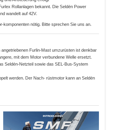
Furlex Rollanlagen bekannt. Die Seldén Power
nd wandelt auf 42V.
ör-komponenten nötig. Bitte sprechen Sie uns an.
h angetriebenen Furlin-Mast umzurüsten ist denkbar
 längere, mit dem Motor verbundene Welle ersetzt.
n das Seldén-Netzteil sowie das SEL-Bus-System
ppelt werden. Der Nach- rüstmotor kann an Seldén